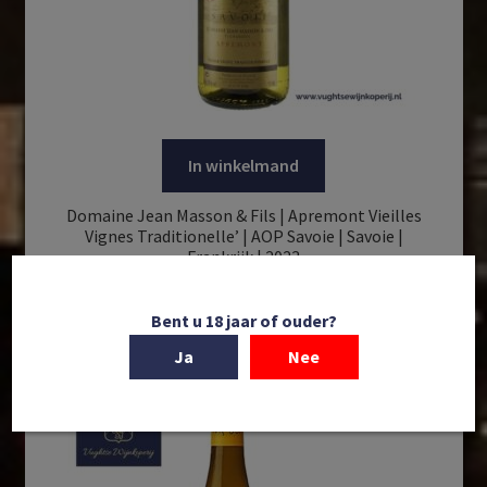
In winkelmand
Domaine Jean Masson & Fils | Apremont Vieilles
Vignes Traditionelle’ | AOP Savoie | Savoie |
Frankrijk | 2023
€
20,95
Bent u 18 jaar of ouder?
Ja
Nee