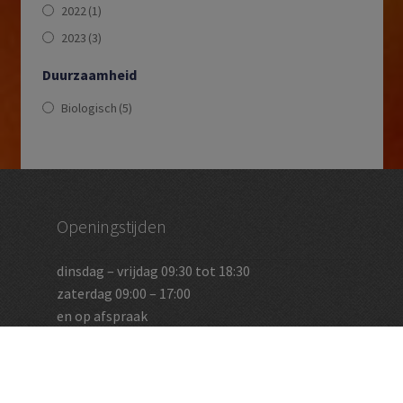
2022
(1)
2023
(3)
Duurzaamheid
Biologisch
(5)
Openingstijden
dinsdag – vrijdag 09:30 tot 18:30
zaterdag 09:00 – 17:00
en op afspraak
Vughtse Wijnkoperij