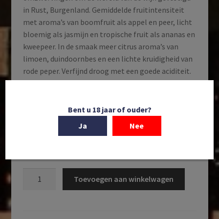
in Rust, Burgenland. Gemiddelde fruitintensiteit
met aroma’s van boomfruit als appel en peer, licht
bloemig als jasmijn en tropische fruit als ananas en
kweepeer. In de smaak meer citrus aroma’s van
limoen, duindoornbes en een lichte kruidigheid van
rode peper. Verfijnd droog met een goede aciditeit.
De wijn past uitstekend bij vegetarische gerechten
of in ieder geval gerechten met veel groentes. Maar
ook bij de luxe borrel met rilletes van eend en
Bent u 18 jaar of ouder?
Vacherin Mont d’Or kaas.
Ja
Nee
Op voorraad
Weingut
Toevoegen aan winkelwagen
G+R
Triebaumer
|