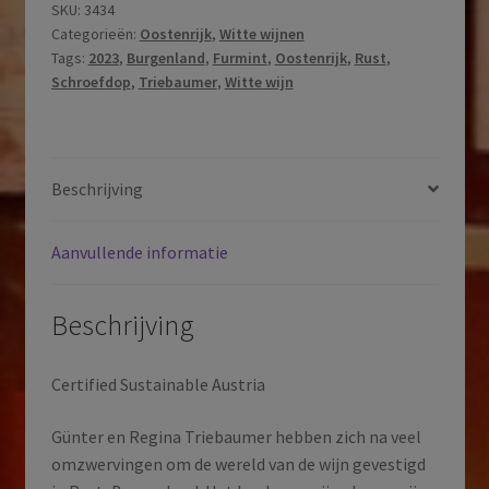
Furmint
SKU:
3434
Categorieën:
Oostenrijk
,
Witte wijnen
|
Tags:
2023
,
Burgenland
,
Furmint
,
Oostenrijk
,
Rust
,
PDO
Schroefdop
,
Triebaumer
,
Witte wijn
Qualitätswein
trocken
|
Burgenland
Beschrijving
|
Oostenrijk
Aanvullende informatie
|
2023
aantal
Beschrijving
Certified Sustainable Austria
Günter en Regina Triebaumer hebben zich na veel
omzwervingen om de wereld van de wijn gevestigd