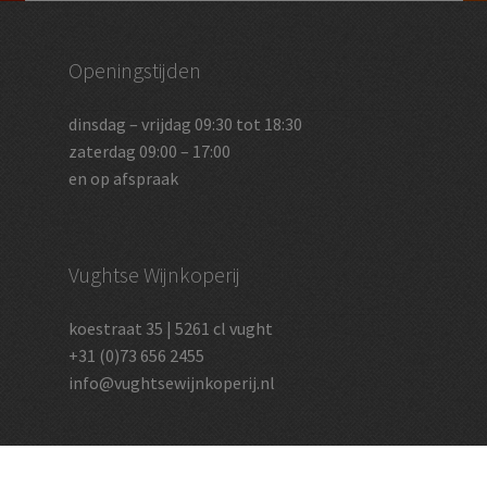
Openingstijden
dinsdag – vrijdag 09:30 tot 18:30
zaterdag 09:00 – 17:00
en op afspraak
Vughtse Wijnkoperij
koestraat 35 | 5261 cl vught
+31 (0)73 656 2455
info@vughtsewijnkoperij.nl