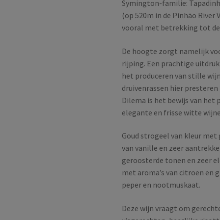
Symington-familie: Tapadinha
(op 520m in de Pinhão River V
vooral met betrekking tot de 
De hoogte zorgt namelijk vo
rijping. Een prachtige uitdr
het produceren van stille wijn
druivenrassen hier presteren 
Dilema is het bewijs van het 
elegante en frisse witte wijn
Goud strogeel van kleur met 
van vanille en zeer aantrekke
geroosterde tonen en zeer el
met aroma’s van citroen en gr
peper en nootmuskaat.
Deze wijn vraagt om gerechte