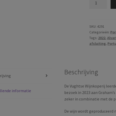
Prats
&
Symington
|
Pequeno
SKU:
4291
Categorieën:
Por
Dilema
Tags:
2022
,
Alvar
|
afsluiting
,
Port
Branco
|
DOC
Douro
Beschrijving
|
ijving
Portugal
|
De Vughtse Wijnkoperij leerd
llende informatie
2023
bezoek in 2023 aan Graham’s
aantal
zeker in combinatie met de p
De wijn wordt geproduceerd m