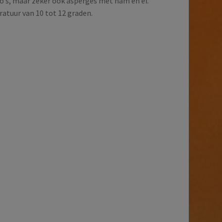
to’s, maar zeker ook asperges met ham en ei.
ratuur van 10 tot 12 graden.