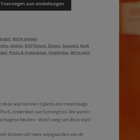
Toevoegen aan winkelwagen
tugal
,
Witte wijnen
inho
,
Arinto
,
DOP Douro
,
Douro
,
Gouveio
,
Kurk
ugal
,
Prats & Symington
,
Vioshinho
,
Witte wijn
e deze wijn kennen tijdens een meerdaags
 Port, onderdeel van Symington. We waren -
ortugese keuken- direct weg van deze wijn!
et druiven uit twee wijngaarden van de