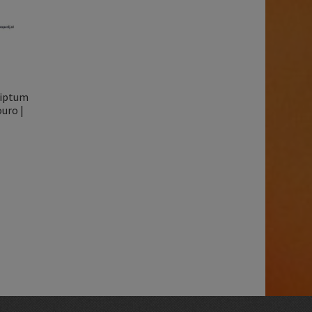
riptum
uro |