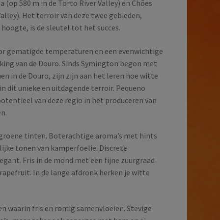
 (op 580 m in de Torto River Valley) en Chões
alley). Het terroir van deze twee gebieden,
hoogte, is de sleutel tot het succes.
or gematigde temperaturen en een evenwichtige
ukking van de Douro. Sinds Symington begon met
en in de Douro, zijn zijn aan het leren hoe witte
in dit unieke en uitdagende terroir. Pequeno
potentieel van deze regio in het produceren van
en.
groene tinten. Boterachtige aroma’s met hints
lijke tonen van kamperfoelie. Discrete
egant. Fris in de mond met een fijne zuurgraad
apefruit. In de lange afdronk herken je witte
n waarin fris en romig samenvloeien. Stevige