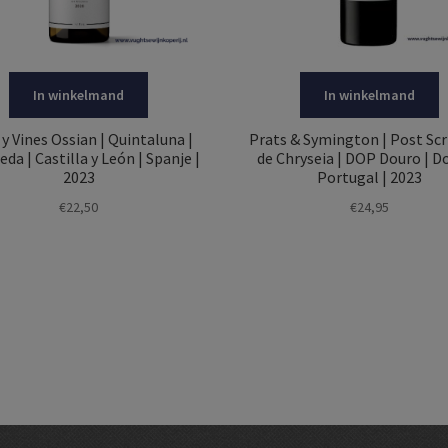
In winkelmand
In winkelmand
 y Vines Ossian | Quintaluna |
Prats & Symington | Post Sc
da | Castilla y León | Spanje |
de Chryseia | DOP Douro | Do
2023
Portugal | 2023
€
22,50
€
24,95