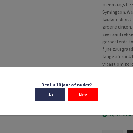
meerdaags bezo
Symington. We 
keuken- direct
groene tinten.
zeer aantrekke
geroosterde to
fijne zuurgraad
lange afdronk 
vraagt om gere
Stevige visgere
asperges met b
Bent u 18 jaar of ouder?
temperatuur va
Ja
Nee
Op voorraa