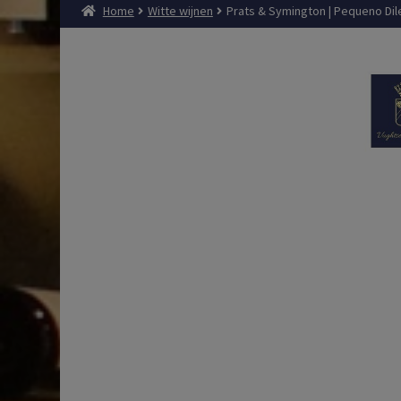
Home
Witte wijnen
Prats & Symington | Pequeno Dile