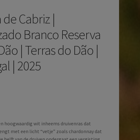
 de Cabriz |
zado Branco Reserva
Dão | Terras do Dão |
al | 2025
en hoogwaardig wit inheems druivenras dat
engt met een licht “vetje” zoals chardonnay dat
e helft van de druiven ondergaat een vergisting