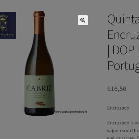
Quinta
Encru
| DOP 
Portug
€
16,50
Encruzado
Encruzado is e
wijnen voortbr
wel kan doen. D