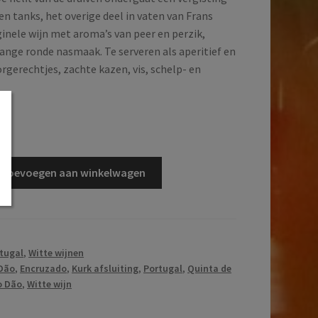
len tanks, het overige deel in vaten van Frans
ginele wijn met aroma’s van peer en perzik,
lange ronde nasmaak. Te serveren als aperitief en
oorgerechtjes, zachte kazen, vis, schelp- en
d
Toevoegen aan winkelwagen
tugal
,
Witte wijnen
Dão
,
Encruzado
,
Kurk afsluiting
,
Portugal
,
Quinta de
o Dão
,
Witte wijn