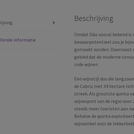
Dão
|
Beschrijving
Terras
ijving
do
Dão
Omdat Dão vooral bekend is 
llende informatie
|
bewaarpotentieel zou je bijn
Portugal
gemaakt worden. Daarnaast 
|
gebied dat de moderne consum
2025
rode wijnen.
aantal
Een wijnstijl dus die langzaa
de Cabriz met 34 hectare lich
streek. Als grootste quinta v
wijnexport van de regio voor 
steeds meer toeristen aan na
Behalve de quinta exploiteer
wijnwinkel voor de lekkerbek