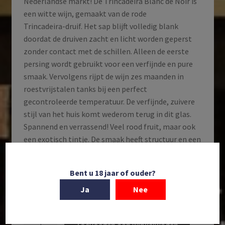
Nederlandse markt! De Trincadeira Blanc de Noir is
een witte wijn, gemaakt van de rode
Trincadeira-druif. Het sap blijft volledig blank
doordat de druiven zacht en licht worden geperst
zonder contact met de schillen. Alleen de eerste
persing wordt gebruikt voor een verfijnde en pure
smaak. Vervolgens rijpt de wijn zes maanden in
roestvrijstalen tanks bij een perfect
gecontroleerde temperatuur. De verfijnde, zuivere
stijl van het huis komt wederom terug in dit glas.
Spannend en verrassend! Veel rood fruit, maar ook
een exotisch tintje. De smaak heeft structuur en een
hartige, kruidige afdronk. Dit is de allereerste editie
van deze unieke wijn – een echte primeur!
Bent u 18 jaar of ouder?
Op voorraad
Ja
Nee
Monte
Toevoegen aan winkelwagen