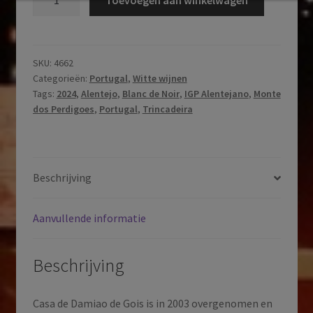
dos
Perdigoes
|
Trincadeira
SKU:
4662
Categorieën:
Portugal
,
Witte wijnen
Blanc
Tags:
2024
,
Alentejo
,
Blanc de Noir
,
IGP Alentejano
,
Monte
de
dos Perdigoes
,
Portugal
,
Trincadeira
Noir
|
Vinho
Regional
Beschrijving
Alentejano
|
Aanvullende informatie
Alentejo
|
Portugal
Beschrijving
|
2024
Casa de Damiao de Gois is in 2003 overgenomen en
aantal