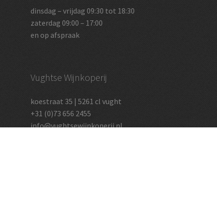
dinsdag – vrijdag 09:30 tot 18:30
zaterdag 09:00 – 17:00
en op afspraak
Vughtse Wijnkoperij
koestraat 35 | 5261 cl vught
+31 (0)73 656 2455
info@vughtsewijnkoperij.nl