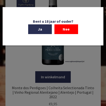
Bent u 18 jaar of ouder?
Ja
Nee
In winkelmand
Monte dos Perdigoes | Colheita Selectionada Tinto
| Vinho Regional Alentejano | Alentejo | Portugal |
2022
€
9,95