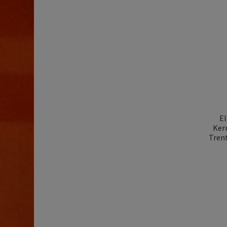
El
Kerm
Trent