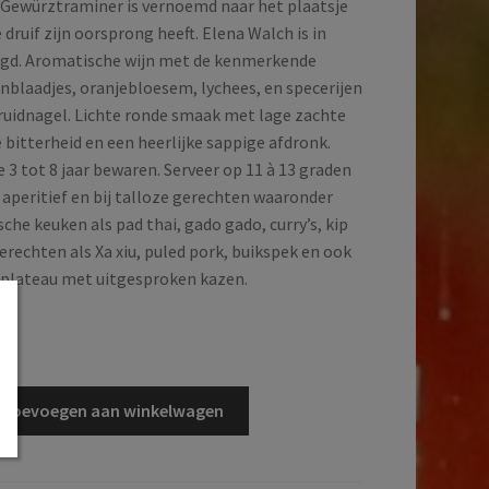
 Gewürztraminer is vernoemd naar het plaatsje
druif zijn oorsprong heeft. Elena Walch is in
igd. Aromatische wijn met de kenmerkende
nblaadjes, oranjebloesem, lychees, en specerijen
kruidnagel. Lichte ronde smaak met lage zachte
e bitterheid en een heerlijke sappige afdronk.
e 3 tot 8 jaar bewaren. Serveer op 11 à 13 graden
 aperitief en bij talloze gerechten waaronder
sche keuken als pad thai, gado gado, curry’s, kip
rechten als Xa xiu, puled pork, buikspek en ook
en plateau met uitgesproken kazen.
d
Toevoegen aan winkelwagen