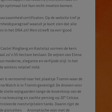
 wijn optimaal tot hun recht moeten komen.
uurzaamheid certificaten. Op de website tref je
mheidsparagraaf waaruit je kunt zien dat alle
 in het DNA zit! Men streeft na een ‘good
 Castel Ringberg en Kastelaz vormen de kern
taal zo’n 55 hectare beslaan. De wijnen van Elena
n moderne, elegante en verfijnde stijl. In het
e winters relatief mild.
er is vernoemd naar het plaatsje Tramin waar de
lena Walch is in Tramin gevestigd. De druiven voor
 de steile wijngaarden lange de bovenloop van de
en na kneuzing en zachte persing op 20° Celsius
roleerde roestvrijstalen tanks. Daarin rijpt de
de gistcellen. Aromatische wijn met de