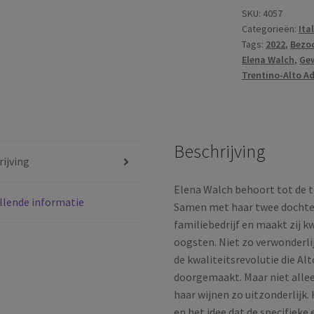
Kastelaz
SKU:
4057
Categorieën:
Ita
Gewürztramin
Tags:
2022
,
Bezoc
|
Elena Walch
,
Ge
DOC
Trentino-Alto A
Alto
Adige
|
Trentino-
Beschrijving
Alto
ijving
Adige
|
Elena Walch behoort tot de t
llende informatie
Italië
Samen met haar twee dochter
|
familiebedrijf en maakt zij k
2022
oogsten. Niet zo verwonderlij
aantal
de kwaliteitsrevolutie die Al
doorgemaakt. Maar niet allee
haar wijnen zo uitzonderlijk. 
en het idee dat de specifiek