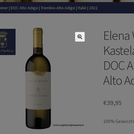
er | DOC Alto Adige | Trentino-Alto Adige | Italië | 2022
Elena 
Kastel
DOC Al
Alto Ad
€
39,95
100% Gewürzt