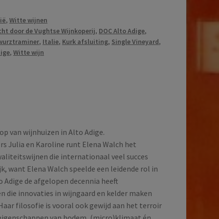
lië
,
Witte wijnen
er
ht door de Vughtse Wijnkoperij
,
DOC Alto Adige
,
wurztraminer
,
Italie
,
Kurk afsluiting
,
Single Vineyard
,
dige
,
Witte wijn
op van wijnhuizen in Alto Adige.
s Julia en Karoline runt Elena Walch het
waliteitswijnen die internationaal veel succes
k, want Elena Walch speelde een leidende rol in
to Adige de afgelopen decennia heeft
n die innovaties in wijngaard en kelder maken
Haar filosofie is vooral ook gewijd aan het terroir
e eigenschappen van bodem, (micro)klimaat én