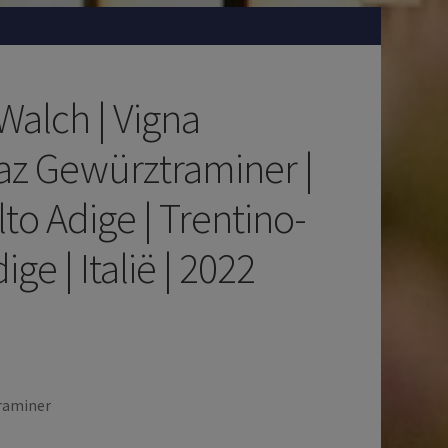
Walch | Vigna
az Gewürztraminer |
to Adige | Trentino-
ige | Italië | 2022
raminer