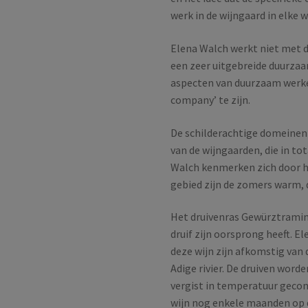
werk in de wijngaard in elke
Elena Walch werkt niet met d
een zeer uitgebreide duurzaa
aspecten van duurzaam werken
company’ te zijn.
De schilderachtige domeinen
van de wijngaarden, die in to
Walch kenmerken zich door hu
gebied zijn de zomers warm, d
Het druivenras Gewürztramin
druif zijn oorsprong heeft. E
deze wijn zijn afkomstig van
Adige rivier. De druiven word
vergist in temperatuur gecont
wijn nog enkele maanden op 