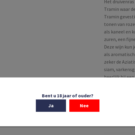
Het druivenras
Tramin waar de 
Tramin gevest
tonen van roze
als kaneel en 
zuren, een fijn
Deze wijn kun j
als aromatisch
zeker de Aziati
siam, varkensge
heerlijk bij e
Op voorraa
Bent u 18 jaar of ouder?
Ja
Nee
Elena
Walch
|
Vigna