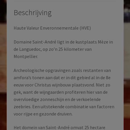
Frankrijk
|
Beschrijving
2022
aantal
Haute Valeur Enveronnementale (HVE)
Domaine Saint-André ligt in de kustplaats Mèze in
de Languedoc, op zo’n 25 kilometer van
Montpellier.
Archeologische opgravingen zoals restanten van
amfora’s tonen aan dat er in dit gebied al in de 8e
eeuw voor Christus wijnbouw plaatsvond. Niet zo
gek, want de wijngaarden profiteren hier van de
overvloedige zonneschijn en de verkoelende
zeebries. Een uitstekende combinatie van factoren
voor rijpe en gezonde druiven.
Het domein van Saint-André omvat 25 hectare