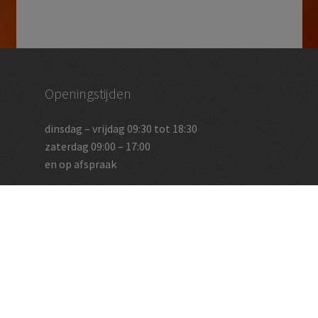
Openingstijden
dinsdag – vrijdag 09:30 tot 18:30
zaterdag 09:00 – 17:00
en op afspraak
Vughtse Wijnkoperij
koestraat 35 | 5261 cl vught
+31 (0)73 656 2455
info@vughtsewijnkoperij.nl