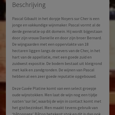
2024
Beschrijving
aantal
Pascal Gibault in het dorpje Noyers sur Cher is een
jonge en vakkundige wijnmaker. Pascal vormt al de
derde generatie op dit domein. Hij wordt bijgestaan
door zijn vrouw Danielle en door zijn broer Bernard.
De wijngaarden met een oppervlakte van 18
hectaren liggen langs de oevers van de Cher, in het
hart van de appellatie, met een goede zuid en
zuidwest expositie. De bodem bestaat uit kleigrond
met kalk en zandgronden. De wijnen van Pascal
hebben al een zeer goede reputatie opgebouwd.
Deze Cuvée Platine komt van een select groepje
oude wijnstokken. Men laat de wijn nog een tijdje
rusten ‘sur lie’, waarbij de wijn in contact komt met
het gistbezinksel. Men maakt tevens gebruik van
‘bâtonnage’. Bâton betekent stok en dit is dan ook