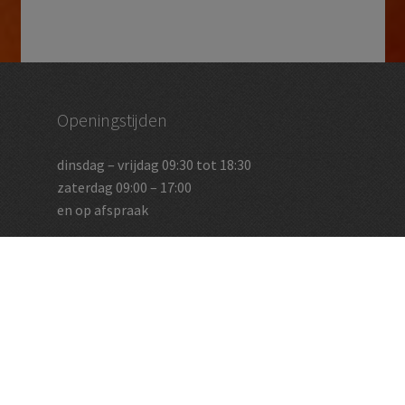
Openingstijden
dinsdag – vrijdag 09:30 tot 18:30
zaterdag 09:00 – 17:00
en op afspraak
Vughtse Wijnkoperij
koestraat 35 | 5261 cl vught
+31 (0)73 656 2455
info@vughtsewijnkoperij.nl