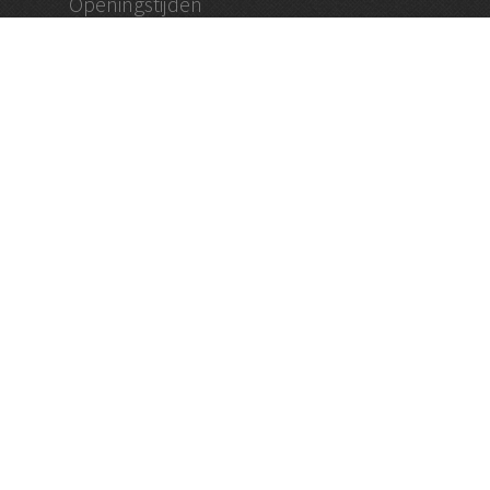
Openingstijden
dinsdag – vrijdag 09:30 tot 18:30
zaterdag 09:00 – 17:00
en op afspraak
Vughtse Wijnkoperij
koestraat 35 | 5261 cl vught
+31 (0)73 656 2455
info@vughtsewijnkoperij.nl