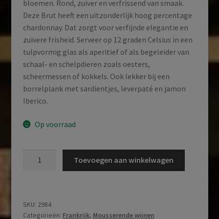
bloemen. Rond, zuiver en verfrissend van smaak.
Deze Brut heeft een uitzonderlijk hoog percentage
chardonnay. Dat zorgt voor verfijnde elegantie en
zuivere frisheid. Serveer op 12 graden Celsius in een
tulpvormig glas als aperitief of als begeleider van
schaal- en schelpdieren zoals oesters,
scheermessen of kokkels. Ook lekker bij een
borrelplank met sardientjes, leverpaté en jamon
Iberico.
Op voorraad
Delamotte
Toevoegen aan winkelwagen
|
Brut
|
Le
SKU:
2984
Categorieën:
Frankrijk
,
Mousserende wijnen
Mesnil-