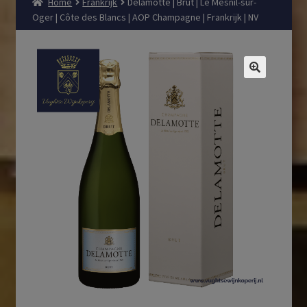
Home
Frankrijk
Delamotte | Brut | Le Mesnil-sur-
Oger | Côte des Blancs | AOP Champagne | Frankrijk | NV