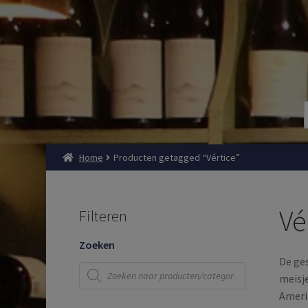
Home
Producten getagged “Vértice”
Vé
Filteren
Zoeken
De ge
Producten
zoeken
meisje
Ameri