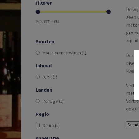
Filteren
De wi
zeeniv
Prijs:
€17
—
€18
meter.
groei
zijn i
Soorten
Mousserende wijnen
(1)
De sel
nivea
Inhoud
kwalit
0,75L
(1)
Vertic
Landen
met m
Vertic
Portugal
(1)
ook ui
Regio
Douro
(1)
Appellatie