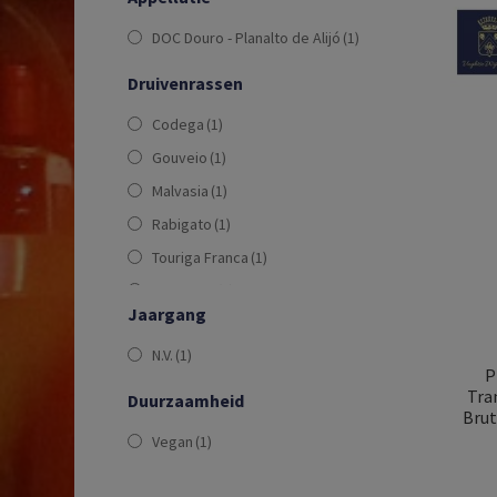
DOC Douro - Planalto de Alijó
(1)
Druivenrassen
Codega
(1)
Gouveio
(1)
Malvasia
(1)
Rabigato
(1)
Touriga Franca
(1)
Vioshinho
(1)
Jaargang
N.V.
(1)
P
Tra
Duurzaamheid
Brut
Vegan
(1)