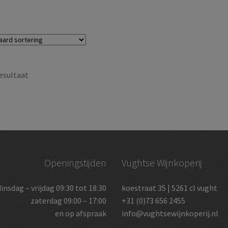
esultaat
Openingstijden
Vughtse Wijnkoperij
dinsdag – vrijdag 09:30 tot 18:30
koestraat 35 | 5261 cl vught
zaterdag 09:00 – 17:00
+31 (0)73 656 2455
en op afspraak
info@vughtsewijnkoperij.nl