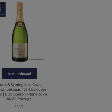
In winkelmand
rats & Symington | Caves
nsmontanas | Vértice Cuvée
o | DOC Douro – Planalto de
Alijó | Portugal
€
17,95