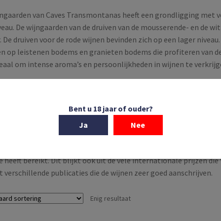
jngaarden van Caves Transmontanas heeft een grondligging met v
eau. De wijngaarden van de druiven van de mousserende- en de wit
 De druiven voor de rode wijnen bevinden zich op een lager niveau.
en op leistenen bodems en granieten bodems die profiteren van d
deaal om intense aroma’s en persoonlijkheden in wijnen te verkrijg
ectie van de druiven voor de Vertice wijnen wordt altijd streng uit
u wordt gehouden. Er waren twee jaren waarin geen Vertice wijne
Bent u 18 jaar of ouder?
eit van de druiven.
Ja
Nee
e wordt niet alleen gemaakt in een van ‘s werelds oudste wijngebi
oderne technieken. Geen enkel andere producent in de Douro heeft
e heeft bereikt. Dit blijkt ook uit de vele internationale prijzen 
t verschillende publicaties die de wijnen zeer goed aanschrijven.
Enig resultaat