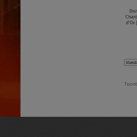
Dom
Chard
d’Oc 
Toont 