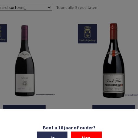
Toont alle 9 resultaten
In winkelmand
In winkelmand
t Miquel | Solas | Pinot Noir |
Maison Barboulot | Pinot Noi
Bent u 18 jaar of ouder?
G Pays d’Oc | Languedoc |
Pays d’Oc | Languedoc | Frank
Frankrijk | 2024
2024
Ja
Nee