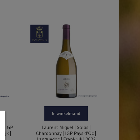
In winkelmand
r | IGP
Laurent Miquel | Solas |
rijk |
Chardonnay | IGP Pays d’Oc |
Languedoc | Frankrijk | 2022