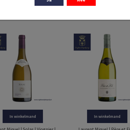
€
10,95
€
10,95
In winkelmand
In winkelmand
nt Miquel | Solas | Viognier |
Laurent Miquel | Père et Fi