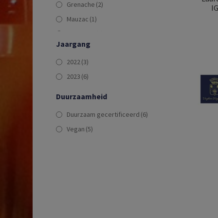
Grenache
(2)
IG
Mauzac
(1)
Pinot Noir
(2)
Jaargang
Roussanne
(1)
2022
(3)
Sauvignon Blanc
(1)
2023
(6)
Vermentino
(1)
Viognier
(2)
Duurzaamheid
Duurzaam gecertificeerd
(6)
Vegan
(5)