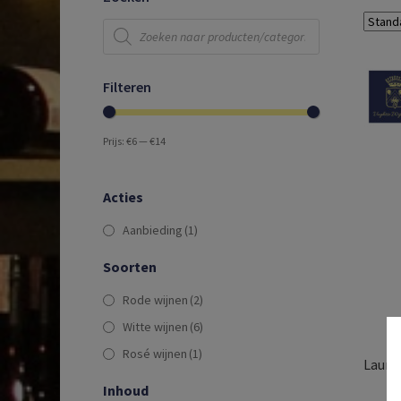
Producten
zoeken
Filteren
Prijs:
€6
—
€14
Acties
Aanbieding
(1)
Soorten
Rode wijnen
(2)
Witte wijnen
(6)
Rosé wijnen
(1)
Lauren
IP
Inhoud