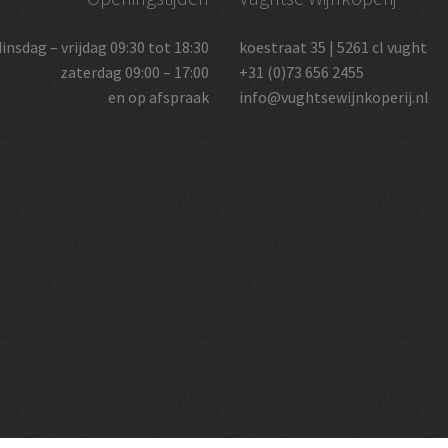
dinsdag – vrijdag 09:30 tot 18:30
koestraat 35 | 5261 cl vught
zaterdag 09:00 – 17:00
+31 (0)73 656 2455
en op afspraak
info@vughtsewijnkoperij.nl