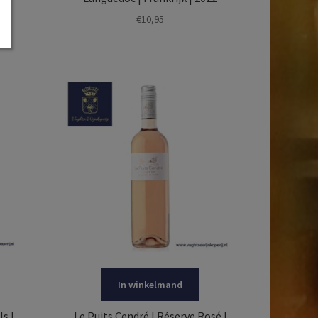
€
10,95
In winkelmand
ls |
Le Puits Cendré | Réserve Rosé |