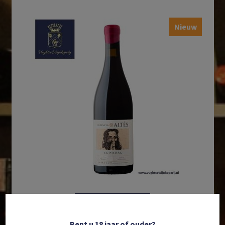
Nieuw
In winkelmand
Bent u 18 jaar of ouder?