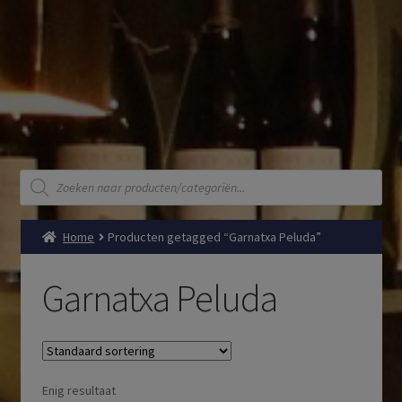
Producten
zoeken
Home
Producten getagged “Garnatxa Peluda”
Garnatxa Peluda
Enig resultaat