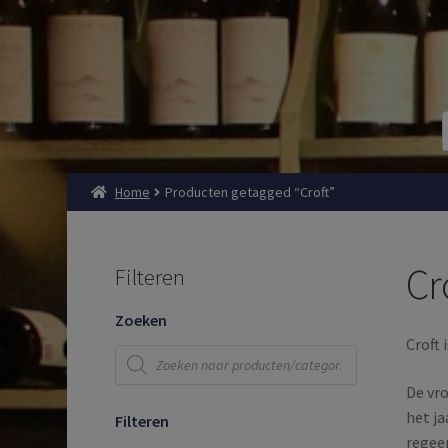
Home
Producten getagged “Croft”
Cr
Filteren
Zoeken
Croft 
Producten
zoeken
De vro
het ja
Filteren
regee