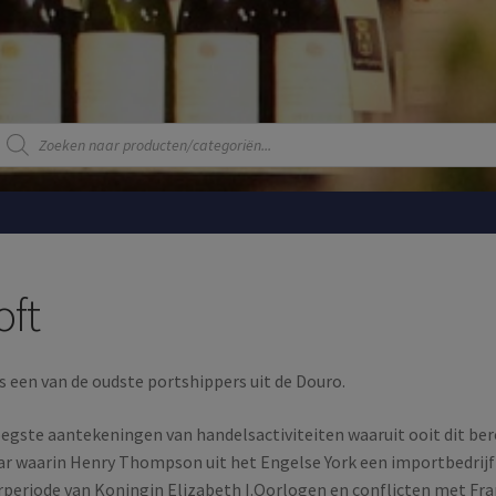
Producten
zoeken
oft
is een van de oudste portshippers uit de Douro.
egste aantekeningen van handelsactiviteiten waaruit ooit dit ber
ar waarin Henry Thompson uit het Engelse York een importbedrijf 
rperiode van Koningin Elizabeth I.Oorlogen en conflicten met Fr