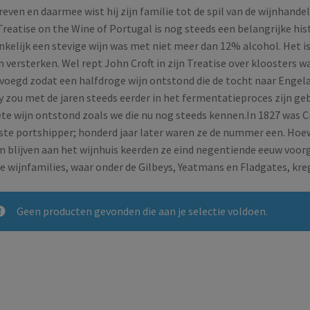
even en daarmee wist hij zijn familie tot de spil van de wijnhandel
reatise on the Wine of Portugal is nog steeds een belangrijke his
kelijk een stevige wijn was met niet meer dan 12% alcohol. Het 
 versterken. Wel rept John Croft in zijn Treatise over kloosters 
voegd zodat een halfdroge wijn ontstond die de tocht naar Engela
y zou met de jaren steeds eerder in het fermentatieproces zijn g
te wijn ontstond zoals we die nu nog steeds kennen.In 1827 was Cro
te portshipper; honderd jaar later waren ze de nummer een. Hoew
n blijven aan het wijnhuis keerden ze eind negentiende eeuw voor
e wijnfamilies, waar onder de Gilbeys, Yeatmans en Fladgates, kre
Geen producten gevonden die aan je selectie voldoen.