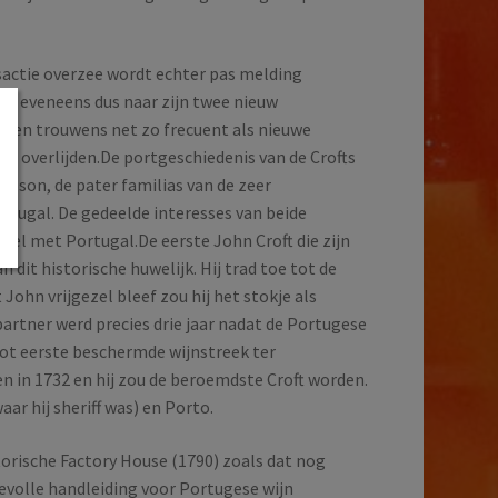
sactie overzee wordt echter pas melding
on, eveneens dus naar zijn twee nieuw
izen trouwens net zo frecuent als nieuwe
te overlijden.De portgeschiedenis van de Crofts
pson, de pater familias van de zeer
rtugal. De gedeelde interesses van beide
el met Portugal.De eerste John Croft die zijn
 dit historische huwelijk. Hij trad toe tot de
ohn vrijgezel bleef zou hij het stokje als
partner werd precies drie jaar nadat de Portugese
ot eerste beschermde wijnstreek ter
n in 1732 en hij zou de beroemdste Croft worden.
r hij sheriff was) en Porto.
storische Factory House (1790) zoals dat nog
devolle handleiding voor Portugese wijn