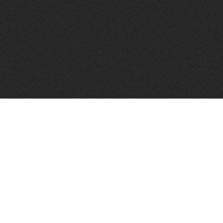
Vughtse Wijnkoperij 2026© |