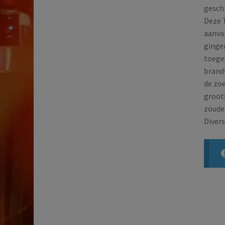
geschr
Deze T
aanvan
gingen
toege
brand
de zoe
groots
zoude
Divers