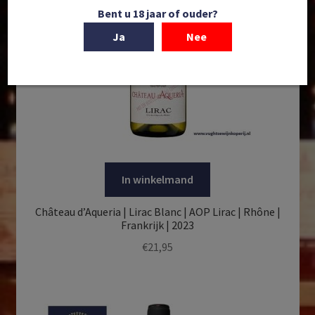
Bent u 18 jaar of ouder?
Ja
Nee
In winkelmand
Château d’Aqueria | Lirac Blanc | AOP Lirac | Rhône |
Frankrijk | 2023
€
21,95