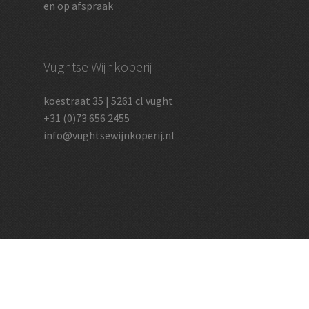
en op afspraak
Vughtse Wijnkoperij
koestraat 35 | 5261 cl vught
+31 (0)73 656 2455
info@vughtsewijnkoperij.nl