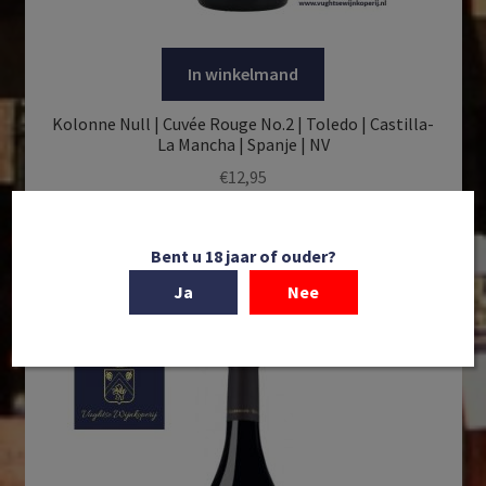
In winkelmand
Kolonne Null | Cuvée Rouge No.2 | Toledo | Castilla-
La Mancha | Spanje | NV
€
12,95
Lees verder
Bent u 18 jaar of ouder?
Ja
Nee