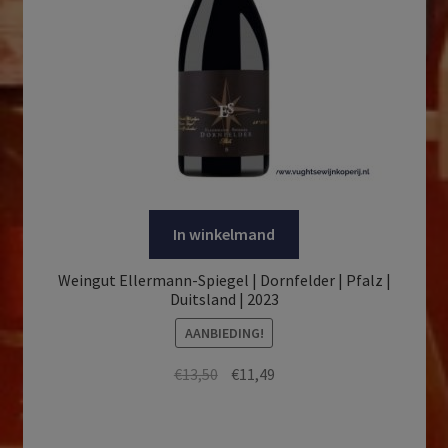
In winkelmand
Weingut Ellermann-Spiegel | Dornfelder | Pfalz |
Duitsland | 2023
AANBIEDING!
Oorspronkelijke
Huidige
€
13,50
€
11,49
prijs
prijs
was:
is:
€13,50.
€11,49.