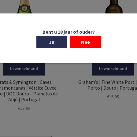
Bent u 18 jaar of ouder?
Ja
Nee
In winkelmand
In winkelmand
rats & Symington | Caves
Graham’s | Fine White Port 
nsmontanas | Vértice Cuvée
Porto | Douro | Portuga
o | DOC Douro – Planalto de
€
16,95
Alijó | Portugal
€
17,95