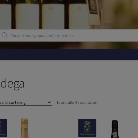
Producten
zoeken
dega
Toont alle 2 resultaten