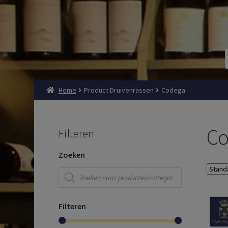
Home
Product Druivenrassen
Codega
Co
Filteren
Zoeken
Producten
zoeken
Filteren