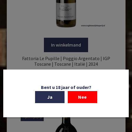
In winkelmand
Fattoria Le Pupille | Poggio Argentato | IGP
Toscane | Toscane | Italië | 2024
€
19,95
Bent u 18 jaar of ouder?
Ja
Nee