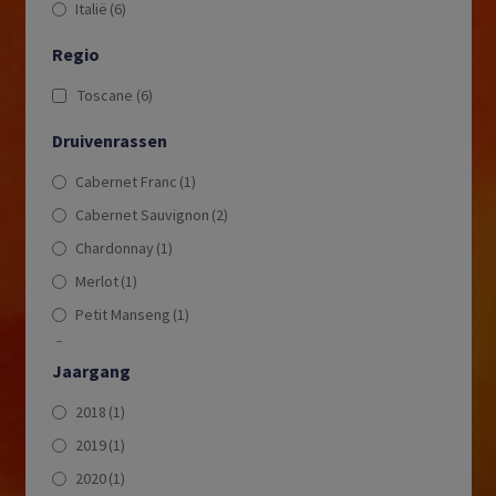
Italië
(6)
Regio
Toscane
(6)
Druivenrassen
Cabernet Franc
(1)
Cabernet Sauvignon
(2)
Chardonnay
(1)
Merlot
(1)
Petit Manseng
(1)
Pinot Bianco
(1)
Jaargang
Sangiovese
(2)
2018
(1)
Sauvignon Blanc
(1)
2019
(1)
Sémillon
(1)
2020
(1)
Traminer
(1)