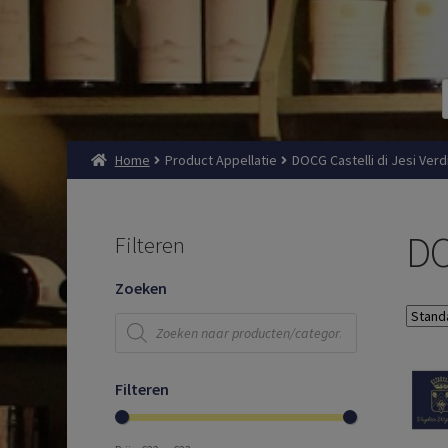
Home
Product Appellatie
DOCG Castelli di Jesi Verd
DO
Filteren
Zoeken
Producten
zoeken
Filteren