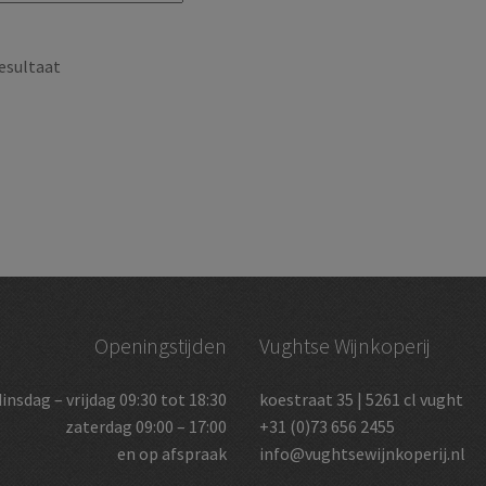
esultaat
Openingstijden
Vughtse Wijnkoperij
dinsdag – vrijdag 09:30 tot 18:30
koestraat 35 | 5261 cl vught
zaterdag 09:00 – 17:00
+31 (0)73 656 2455
en op afspraak
info@vughtsewijnkoperij.nl