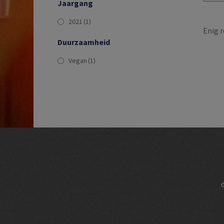
Jaargang
2021
(1)
Enig r
Duurzaamheid
Vegan
(1)