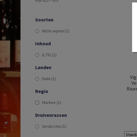
Prijs:
€22
—
€23
Soorten
Witte wijnen
(1)
Inhoud
0,75L
(1)
Landen
Vig
Italië
(1)
Ve
Riser
Regio
Marken
(1)
Druivenrassen
Verdicchio
(1)