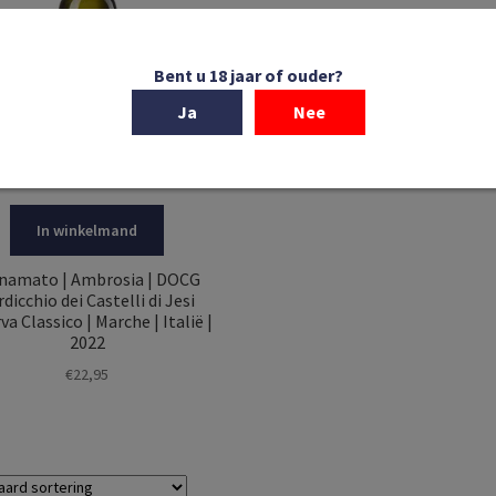
Bent u 18 jaar of ouder?
Ja
Nee
In winkelmand
namato | Ambrosia | DOCG
rdicchio dei Castelli di Jesi
va Classico | Marche | Italië |
2022
€
22,95