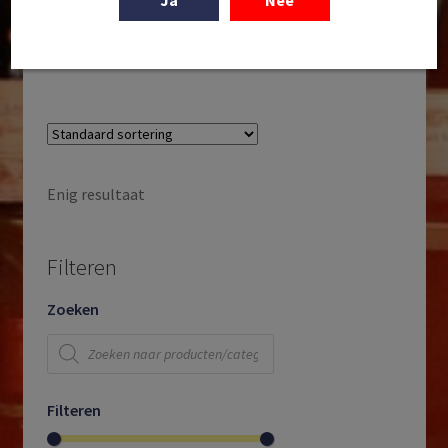
Ja
Nee
Extra Brut | VDP. | Pfalz | Duitsland | NV
€
23,95
Enig resultaat
Filteren
Zoeken
Producten
zoeken
Filteren