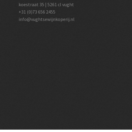
koestraat 35 | 5261 cl vught
+31 (0)73 656 2455
info@vughtsewijnkoperij.nl