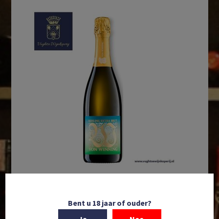
In winkelmand
Bent u 18 jaar of ouder?
Weingut Von Winning | Deutscher Sekt | Riesling