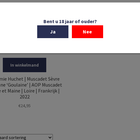
Bent u 18 jaar of ouder?
Ja
Nee
In winkelmand
mie Huchet | Muscadet Sèvre
ine ‘Goulaine’ | AOP Muscadet
 et Maine | Loire | Frankrijk |
2022
€
24,95