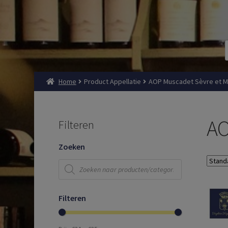
Home
Product Appellatie
AOP Muscadet Sèvre et M
AO
Filteren
Zoeken
Producten
zoeken
Filteren