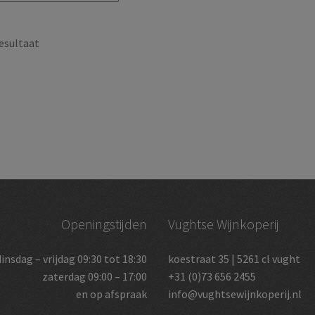
esultaat
Openingstijden
Vughtse Wijnkoperij
dinsdag – vrijdag 09:30 tot 18:30
koestraat 35 | 5261 cl vught
zaterdag 09:00 – 17:00
+31 (0)73 656 2455
en op afspraak
info@vughtsewijnkoperij.nl