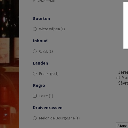
Prijs:
€24
—
€25
Soorten
Witte wijnen
(1)
Inhoud
0,75L
(1)
Landen
Jéré
Frankrijk
(1)
et Ma
Sèvre
Regio
Loire
(1)
Druivenrassen
Melon de Bourgogne
(1)