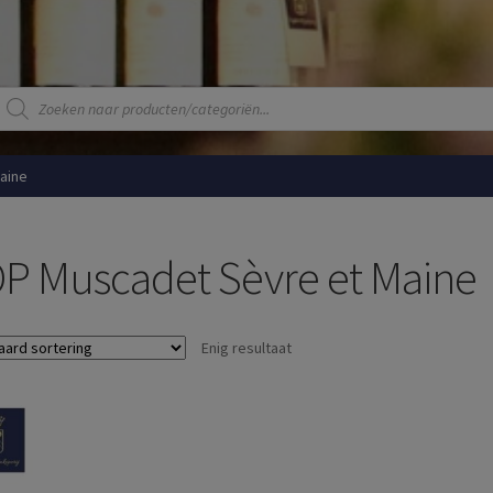
Producten
zoeken
aine
P Muscadet Sèvre et Maine
Enig resultaat