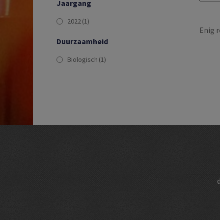
Jaargang
2022
(1)
Enig r
Duurzaamheid
Biologisch
(1)