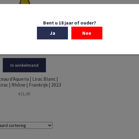
Bent u 18 jaar of ouder?
Ja
Nee
In winkelmand
eau d’Aqueria | Lirac Blanc |
rac | Rhône | Frankrijk | 2023
€
21,95