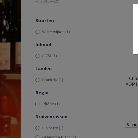
Prijs:
€21
—
€22
Soorten
Witte wijnen
(1)
Inhoud
0,75L
(1)
Landen
Chât
Frankrijk
(1)
AOP Li
Regio
Rhône
(1)
Druivenrassen
Clairette
(1)
Grenache Blanc
(1)