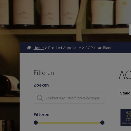
Home
Product Appellatie
AOP Lirac Blanc
AO
Filteren
Zoeken
Producten
zoeken
Filteren