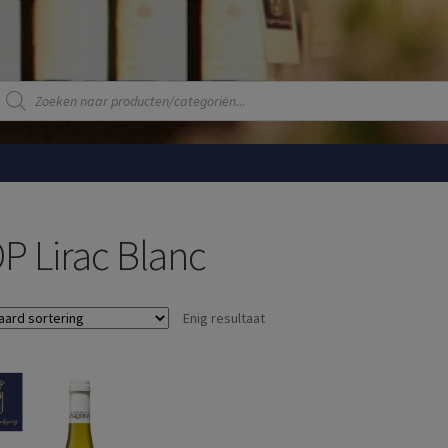
Producten
zoeken
P Lirac Blanc
Enig resultaat