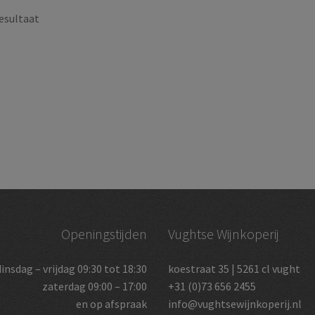
esultaat
Openingstijden
Vughtse Wijnkoperij
dinsdag – vrijdag 09:30 tot 18:30
koestraat 35 | 5261 cl vught
zaterdag 09:00 – 17:00
+31 (0)73 656 2455
en op afspraak
info@vughtsewijnkoperij.nl