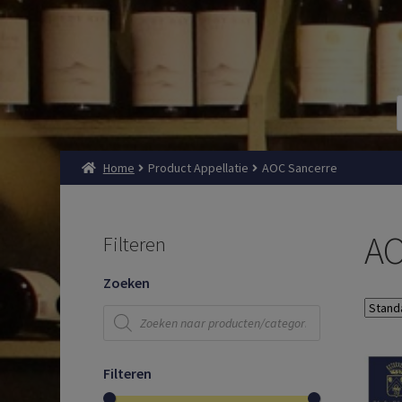
Home
Product Appellatie
AOC Sancerre
AO
Filteren
Zoeken
Producten
zoeken
Filteren