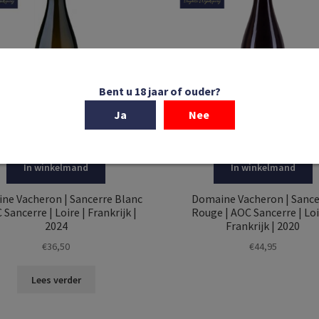
Bent u 18 jaar of ouder?
Ja
Nee
In winkelmand
In winkelmand
ne Vacheron | Sancerre Blanc
Domaine Vacheron | Sance
 Sancerre | Loire | Frankrijk |
Rouge | AOC Sancerre | Loi
2024
Frankrijk | 2020
€
36,50
€
44,95
Lees verder