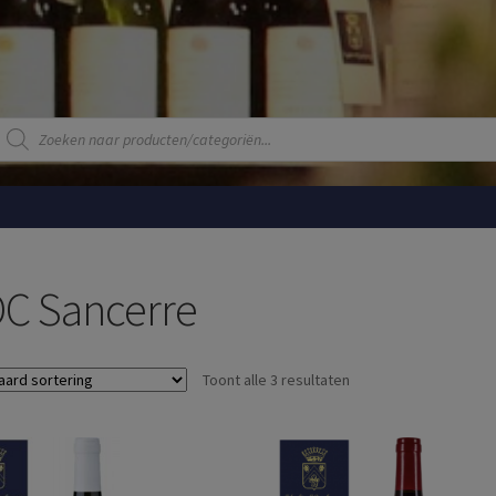
Producten
zoeken
C Sancerre
Toont alle 3 resultaten