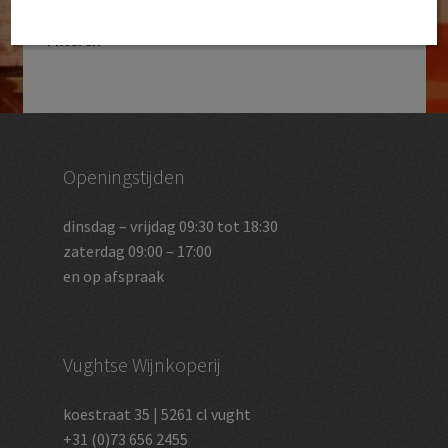
Filteren
Openingstijden
dinsdag – vrijdag 09:30 tot 18:30
zaterdag 09:00 – 17:00
en op afspraak
Vughtse Wijnkoperij
koestraat 35 | 5261 cl vught
+31 (0)73 656 2455