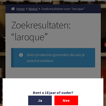
Home
Winkel
Zoekresultaten voor “laroque”
Zoekresultaten:
“laroque”
Geen producten gevonden die aan je
selectie voldoen.
Filteren
Zoeken
Bent u 18 jaar of ouder?
Producten
Ja
Nee
zoeken