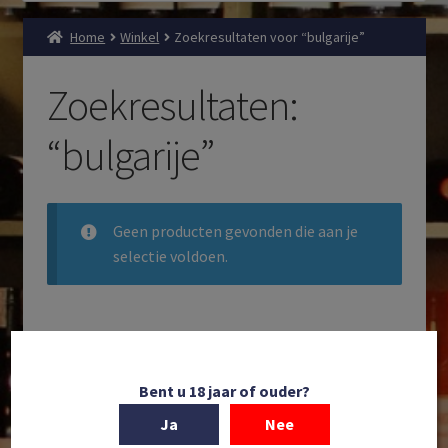
Home
Winkel
Zoekresultaten voor “bulgarije”
Zoekresultaten:
“bulgarije”
Geen producten gevonden die aan je
selectie voldoen.
Filteren
Zoeken
Bent u 18 jaar of ouder?
Producten
Ja
Nee
zoeken