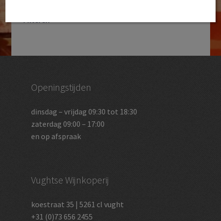
Filteren
Openingstijden
dinsdag – vrijdag 09:30 tot 18:30
zaterdag 09:00 – 17:00
en op afspraak
Vughtse Wijnkoperij
koestraat 35 | 5261 cl vught
+31 (0)73 656 2455