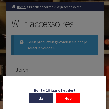
Home
Product soorten
Wijn accessoires
Wijn accessoires
Geen producten gevonden die aan je
selectie voldoen.
Filteren
Zoeken
Producten
Bent u 18 jaar of ouder?
zoeken
Ja
Nee
Filteren