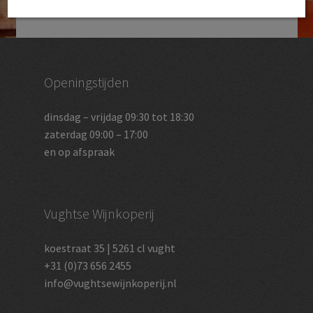
Openingstijden
dinsdag – vrijdag 09:30 tot 18:30
zaterdag 09:00 – 17:00
en op afspraak
Vughtse Wijnkoperij
koestraat 35 | 5261 cl vught
+31 (0)73 656 2455
info@vughtsewijnkoperij.nl