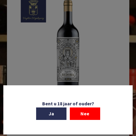
Bent u 18 jaar of ouder?
In winkelmand
Ja
Nee
Kakheti Company | Bedoba Saperavi | Kakheti |
Georgië | 2023