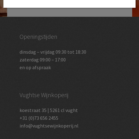
Openingstijden
dinsdag – vrijdag 09:30 tot 18:30
zaterdag 09:00 – 17:00
en op afspraak
Vughtse Wijnkoperij
koestraat 35 | 5261 cl vught
+31 (0)73 656 2455
info@vughtsewijnkoperij.nl