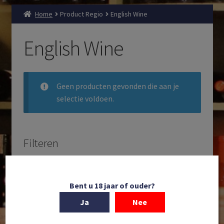
Home
Product Regio
English Wine
English Wine
Geen producten gevonden die aan je
selectie voldoen.
Filteren
Zoeken
Producten
Bent u 18 jaar of ouder?
zoeken
Ja
Nee
Filteren