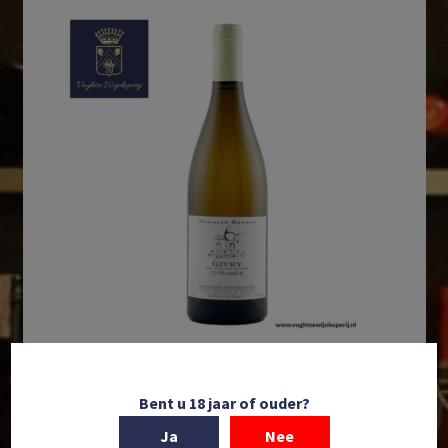
In winkelmand
Bent u 18 jaar of ouder?
Domaine Besson | Givry Cuvée Amélie | AOP Givry |
Ja
Nee