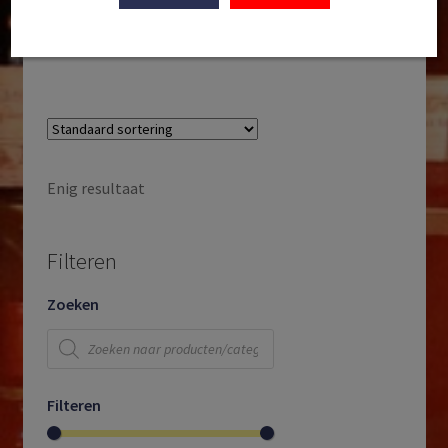
Bourgogne | Frankrijk | 2023
€
38,95
Enig resultaat
Filteren
Zoeken
Producten
zoeken
Filteren