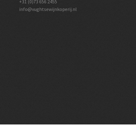
+31 (0)73 656 2455
info@vughtsewijnkoperij.nl