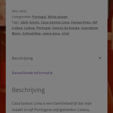
|
Casa
SKU:
4333
Categorieën:
Portugal
,
Witte wijnen
Santos
Tags:
2024
,
Arinto
,
Casa Santos Lima
,
Fernao Pires
,
IGP
Lima
Lisboa
,
Lisboa
,
Portugal
,
Quinta da Espiga
,
Sauvignon
|
Blanc
,
Schroefdop
,
seara nova
,
vital
Branco
|
IGP
Lisboa
Beschrijving
|
Lisboa
Aanvullende informatie
|
Portugal
|
Beschrijving
2024
aantal
Casa Santos Lima is een familiebedrijf dat wijn
maakt in vijf Portugese wijngebieden: Lisboa,