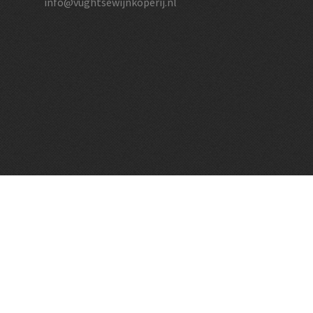
info@vughtsewijnkoperij.nl