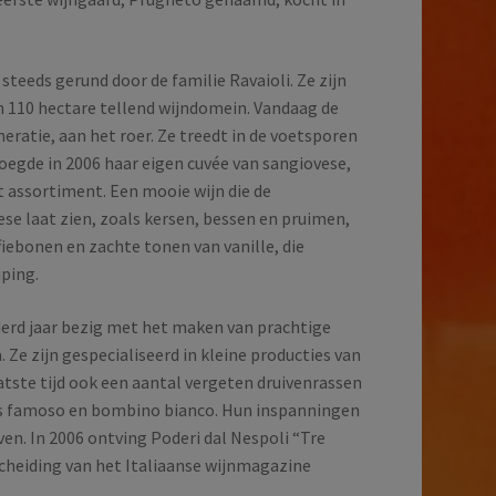
steeds gerund door de familie Ravaioli. Ze zijn
n 110 hectare tellend wijndomein. Vandaag de
neratie, aan het roer. Ze treedt in de voetsporen
oegde in 2006 haar eigen cuvée van sangiovese,
et assortiment. Een mooie wijn die de
se laat zien, zoals kersen, bessen en pruimen,
iebonen en zachte tonen van vanille, die
jping.
nderd jaar bezig met het maken van prachtige
 zijn gespecialiseerd in kleine producties van
atste tijd ook een aantal vergeten druivenrassen
ls famoso en bombino bianco. Hun inspanningen
en. In 2006 ontving Poderi dal Nespoli “Tre
scheiding van het Italiaanse wijnmagazine