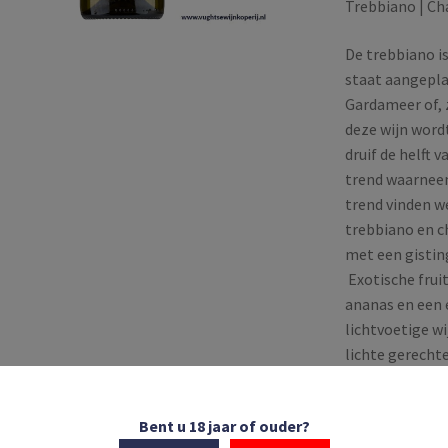
Trebbiano | C
De trebbiano is
staat aangepla
Gardameer of, z
deze wijn word
druif de helft 
trend waarneem
trend vinden w
trebbiano en c
met een gisting
Exotische fruit
ananas en een 
lichtvoetige wi
lichte gerecht
pompoensoep of
Bent u 18 jaar of ouder?
Op voorraa