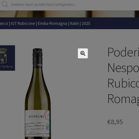
Producten
zoeken
nco | IGT Rubicone | Emilia-Romagna | Italië | 2025
Poderi
Nespol
Rubico
Romagn
€
8,95