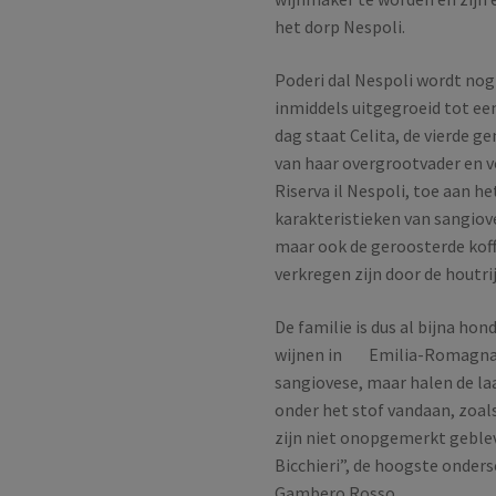
het dorp Nespoli.
Poderi dal Nespoli wordt nog 
inmiddels uitgegroeid tot ee
dag staat Celita, de vierde ge
van haar overgrootvader en v
Riserva il Nespoli, toe aan h
karakteristieken van sangiove
maar ook de geroosterde koff
verkregen zijn door de houtri
De familie is dus al bijna ho
wijnen in Emilia-Romagna. Ze
sangiovese, maar halen de la
onder het stof vandaan, zoa
zijn niet onopgemerkt geblev
Bicchieri”, de hoogste onder
Gambero Rosso.