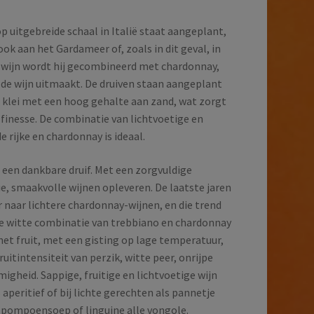
op uitgebreide schaal in Italië staat aangeplant,
ook aan het Gardameer of, zoals in dit geval, in
 wijn wordt hij gecombineerd met chardonnay,
an de wijn uitmaakt. De druiven staan aangeplant
 klei met een hoog gehalte aan zand, wat zorgt
 finesse. De combinatie van lichtvoetige en
 rijke en chardonnay is ideaal.
een dankbare druif. Met een zorgvuldige
ie, smaakvolle wijnen opleveren. De laatste jaren
 naar lichtere chardonnay-wijnen, en die trend
e witte combinatie van trebbiano en chardonnay
het fruit, met een gisting op lage temperatuur,
fruitintensiteit van perzik, witte peer, onrijpe
igheid. Sappige, fruitige en lichtvoetige wijn
 aperitief of bij lichte gerechten als pannetje
 pompoensoep of linguine alle vongole.