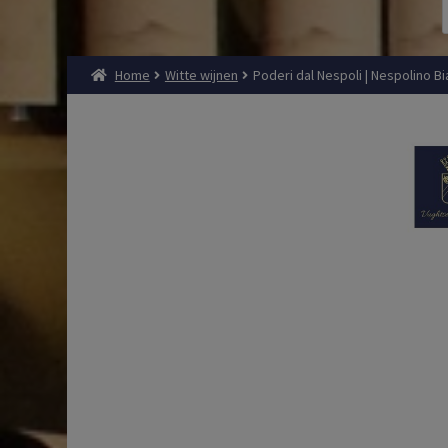
Home
Witte wijnen
Poderi dal Nespoli | Nespolino Bia