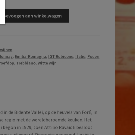
Toevoegen aan winkelwagen
 wijnen
donnay
,
Emilia-Romagna
,
IGT Rubicone
,
Italie
,
Poderi
roefdop
,
Trebbiano
,
Witte wijn
d in de Bidente Vallei, op de heuvels van Forlì, in
se regio met de wereldberoemde keuken. Het
i begon in 1929, toen Attilio Ravaioli besloot
eerste wijngaard, Prugneto genaamd, kocht in