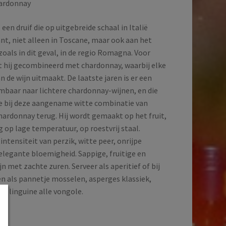
hardonnay
 een druif die op uitgebreide schaal in Italië
nt, niet alleen in Toscane, maar ook aan het
oals in dit geval, in de regio Romagna. Voor
t hij gecombineerd met chardonnay, waarbij elke
van de wijn uitmaakt.
De laatste jaren is er een
baar naar lichtere chardonnay-wijnen, en die
e bij deze aangename witte combinatie van
hardonnay terug. Hij wordt gemaakt op het fruit,
 op lage temperatuur, op roestvrij staal.
intensiteit van perzik, witte peer, onrijpe
elegante bloemigheid. Sappige, fruitige en
jn met zachte zuren. Serveer als aperitief of bij
en als pannetje mosselen, asperges klassiek,
 linguine alle vongole.
d