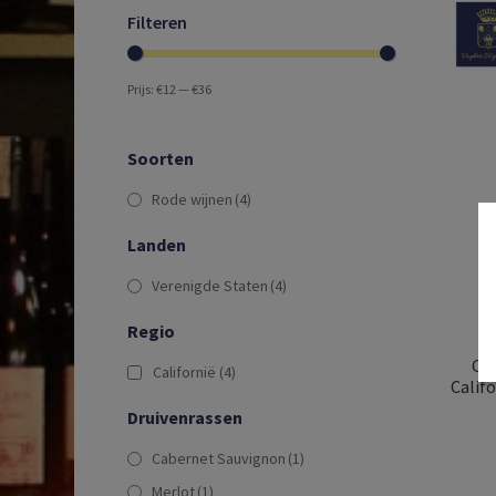
Filteren
Prijs:
€12
—
€36
Soorten
Rode wijnen
(4)
Landen
Verenigde Staten
(4)
Regio
Cal
Californië
(4)
Califo
Druivenrassen
Cabernet Sauvignon
(1)
Merlot
(1)