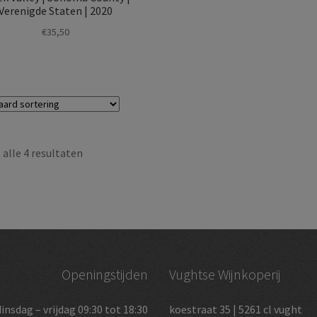
Verenigde Staten | 2020
€
35,50
alle 4 resultaten
Openingstijden
Vughtse Wijnkoperij
dinsdag – vrijdag 09:30 tot 18:30
koestraat 35 | 5261 cl vught