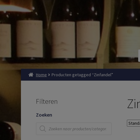
Home
Producten getagged “Zinfandel”
Zi
Filteren
Zoeken
Producten
zoeken