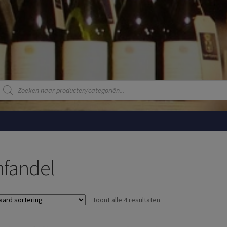
Producten
zoeken
nfandel
Toont alle 4 resultaten