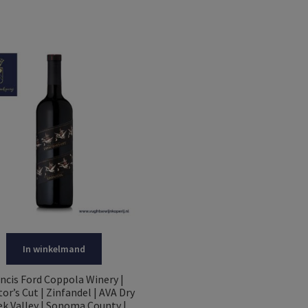
In winkelmand
ncis Ford Coppola Winery |
tor’s Cut | Zinfandel | AVA Dry
ek Valley | Sonoma County |