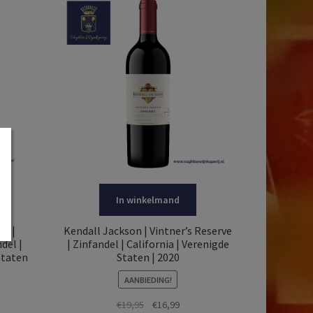
In winkelmand
ry |
Kendall Jackson | Vintner’s Reserve
del |
| Zinfandel | California | Verenigde
Staten
Staten | 2020
AANBIEDING!
Oorspronkelijke
Huidige
€
19,95
€
16,99