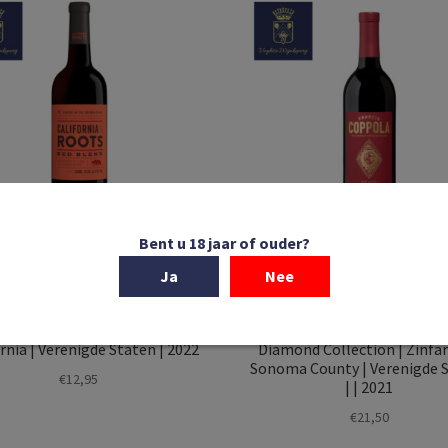
Bent u 18 jaar of ouder?
Ja
Nee
In winkelmand
In winkelmand
ifornia Roots | Red Blend |
Francis Ford Coppola Wine
rnia | Verenigde Staten | 2022
Diamond Collection | Zinfan
Sonoma County | Verenigde 
€
12,95
| | 2021
€
21,50