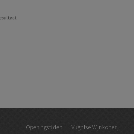
esultaat
Openingstijden
Vughtse Wijnkoperij