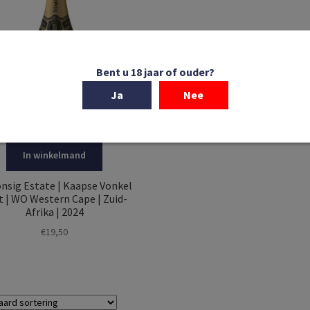
Bent u 18 jaar of ouder?
Ja
Nee
In winkelmand
nsig Estate | Kaapse Vonkel
t | WO Western Cape | Zuid-
Afrika | 2024
€
19,50