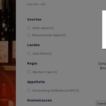
Prijs:
€19
—
€20
Soorten
Witte wijnen
(1)
Mousserende wijnen
(1)
Landen
Zuid-Afrika
(1)
Regio
Simo
Bru
Western Cape
(1)
Appellatie
Simonsberg-Stellenbosch WO
(1)
Druivenrassen