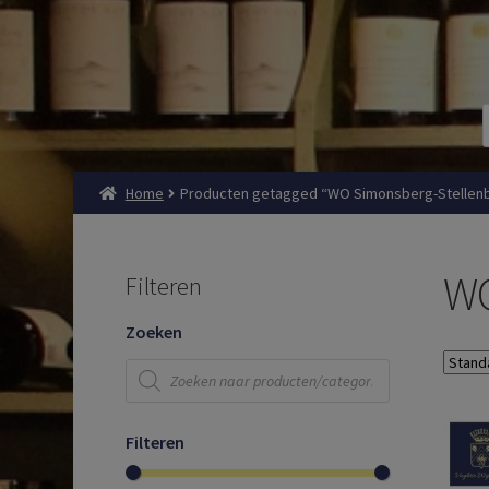
Home
Producten getagged “WO Simonsberg-Stellen
WO
Filteren
Zoeken
Producten
zoeken
Filteren