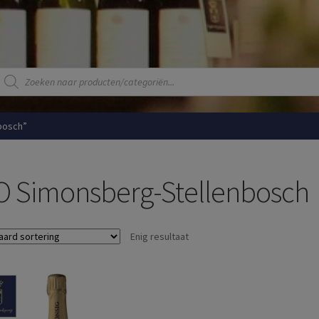
Producten
zoeken
bosch”
 Simonsberg-Stellenbosch
Enig resultaat