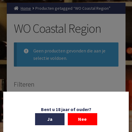
Home
Producten getagged “WO Coastal Region”
WO Coastal Region
Geen producten gevonden die aan je
selectie voldoen.
Filteren
Zoeken
Producten
Bent u 18 jaar of ouder?
zoeken
Ja
Nee
Filteren