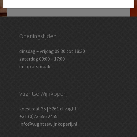
Openingstijden
dinsdag – vrijdag 09:30 tot 18:30
zaterdag 09:00 – 17:00
en op afspraak
Vughtse Wijnkoperij
koestraat 35 | 5261 cl vught
+31 (0)73 656 2455
info@vughtsewijnkoperij.nl