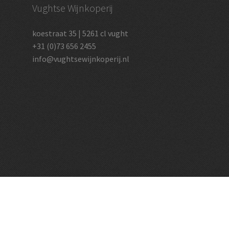
Vughtse Wijnkoperij
koestraat 35 | 5261 cl vught
+31 (0)73 656 2455
info@vughtsewijnkoperij.nl