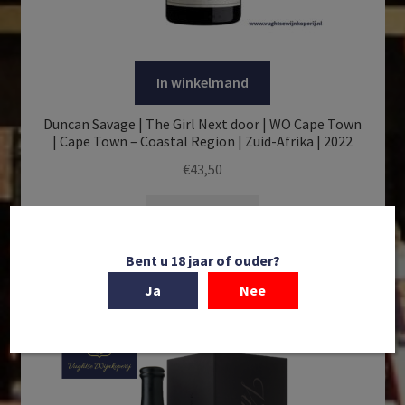
In winkelmand
Duncan Savage | The Girl Next door | WO Cape Town
| Cape Town – Coastal Region | Zuid-Afrika | 2022
€
43,50
Lees verder
Bent u 18 jaar of ouder?
Ja
Nee