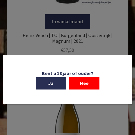
In winkelmand
Heinz Velich | TO | Burgenland | Oostenrijk |
Magnum | 2021
€
57,50
Bent u 18 jaar of ouder?
Ja
Nee