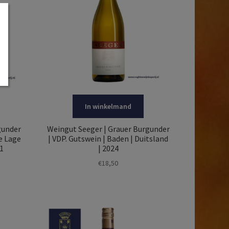
In winkelmand
gunder
Weingut Seeger | Grauer Burgunder
e Lage
| VDP. Gutswein | Baden | Duitsland
21
| 2024
€
18,50