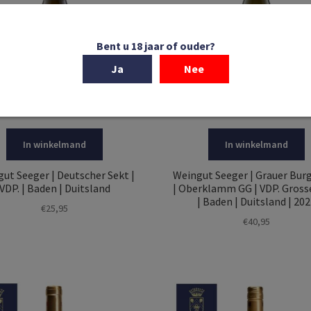
Bent u 18 jaar of ouder?
Ja
Nee
In winkelmand
In winkelmand
ut Seeger | Deutscher Sekt |
Weingut Seeger | Grauer Bur
VDP. | Baden | Duitsland
| Oberklamm GG | VDP. Gross
| Baden | Duitsland | 20
€
25,95
€
40,95