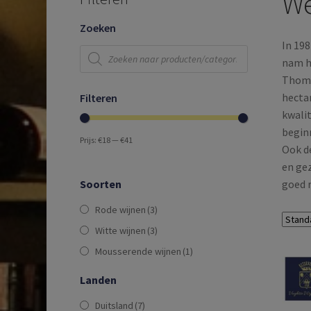
We
Zoeken
In 19
Producten
zoeken
nam hi
Thomas
hectar
Filteren
kwalit
beginn
Prijs:
€18
—
€41
Ook d
en gez
goed 
Soorten
Rode wijnen
(3)
Witte wijnen
(3)
Mousserende wijnen
(1)
Landen
Duitsland
(7)