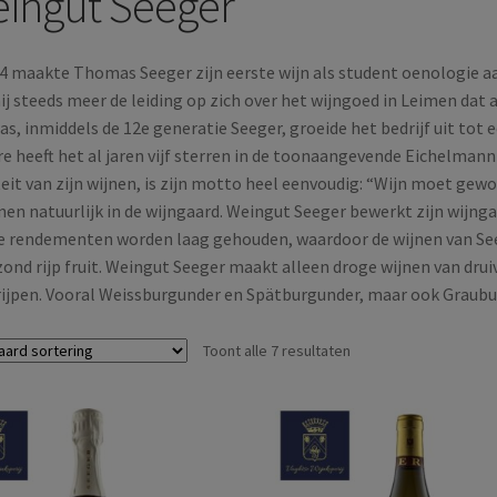
ingut Seeger
84 maakte Thomas Seeger zijn eerste wijn als student oenologie 
j steeds meer de leiding op zich over het wijngoed in Leimen dat al
, inmiddels de 12e generatie Seeger, groeide het bedrijf uit tot 
e heeft het al jaren vijf sterren in de toonaangevende Eichelman
eit van zijn wijnen, is zijn motto heel eenvoudig: “Wijn moet gew
en natuurlijk in de wijngaard. Weingut Seeger bewerkt zijn wijngaa
e rendementen worden laag gehouden, waardoor de wijnen van Se
ond rijp fruit. Weingut Seeger maakt alleen droge wijnen van drui
rijpen. Vooral Weissburgunder en Spätburgunder, maar ook Graubu
Toont alle 7 resultaten