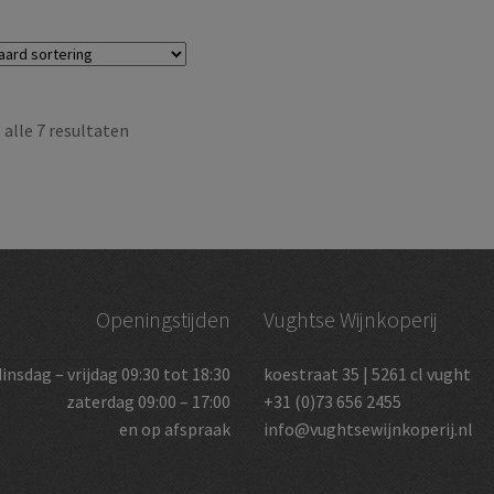
alle 7 resultaten
Openingstijden
Vughtse Wijnkoperij
dinsdag – vrijdag 09:30 tot 18:30
koestraat 35 | 5261 cl vught
zaterdag 09:00 – 17:00
+31 (0)73 656 2455
en op afspraak
info@vughtsewijnkoperij.nl