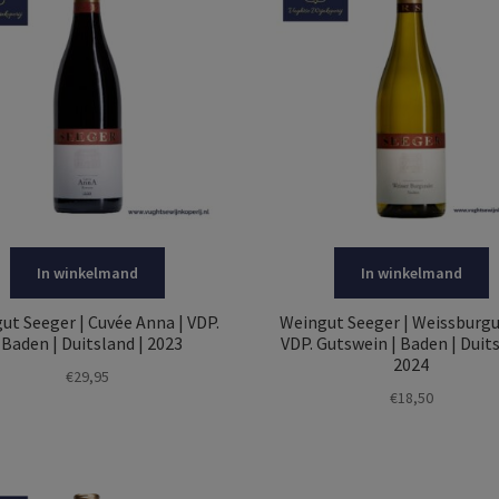
In winkelmand
In winkelmand
ut Seeger | Cuvée Anna | VDP.
Weingut Seeger | Weissburgu
 Baden | Duitsland | 2023
VDP. Gutswein | Baden | Duits
2024
€
29,95
€
18,50