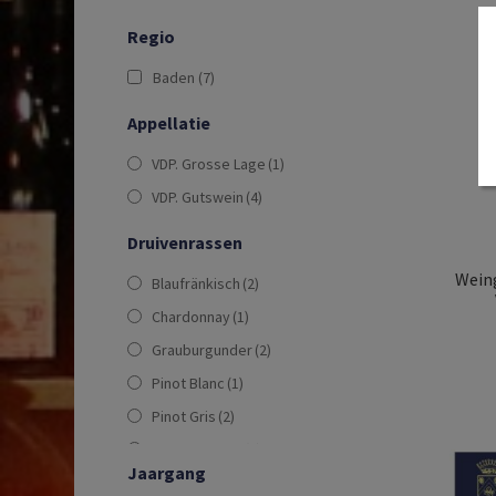
Regio
Baden
(7)
Appellatie
VDP. Grosse Lage
(1)
VDP. Gutswein
(4)
Druivenrassen
Weing
Blaufränkisch
(2)
Chardonnay
(1)
Grauburgunder
(2)
Pinot Blanc
(1)
Pinot Gris
(2)
Pinot Meunier
(1)
Jaargang
Pinot Noir
(2)