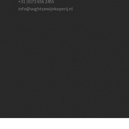
+31 (0)73 656 2455
info@vughtsewijnkoperij.nl