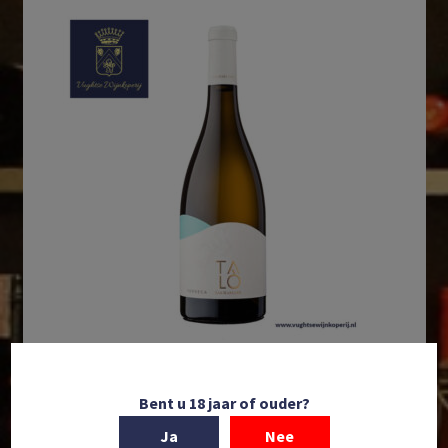
In winkelmand
Bent u 18 jaar of ouder?
San Marzano | Talò | Verdeca | IGP Puglia | Puglia |
Ja
Nee