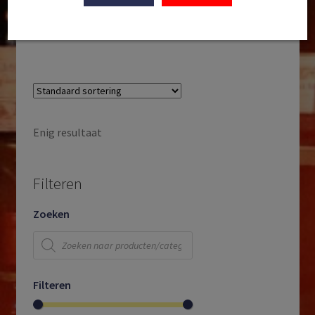
Italië | 2024
€
13,25
Enig resultaat
Filteren
Zoeken
Producten
zoeken
Filteren