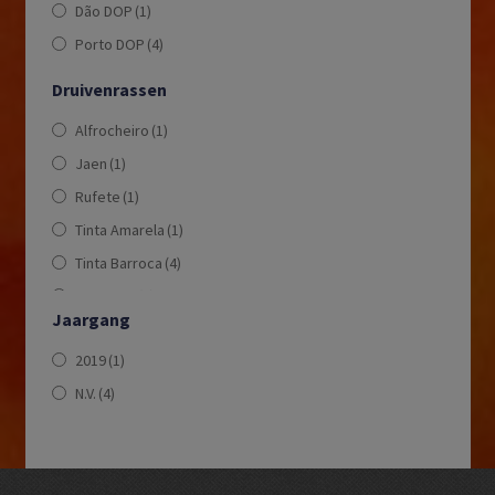
Dão DOP
(1)
Porto DOP
(4)
Druivenrassen
Alfrocheiro
(1)
Jaen
(1)
Rufete
(1)
Tinta Amarela
(1)
Tinta Barroca
(4)
Tinta Cão
(5)
Jaargang
Tinta Roriz
(4)
2019
(1)
Touriga Francesca
(3)
N.V.
(4)
Touriga Nacional
(4)