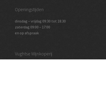
Openingstijden
dinsdag – vrijdag 09:30 tot 18:30
zaterdag 09:00 – 17:00
en op afspraak
Vughtse Wijnkoperij
koestraat 35 | 5261 cl vught
+31 (0)73 656 2455
info@vughtsewijnkoperij.nl