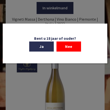
In winkelmand
Vigneti Massa | Derthona | Vino Bianco | Piemonte |
Italie | 2023
€
32,95
Bent u 18 jaar of ouder?
Ja
Nee