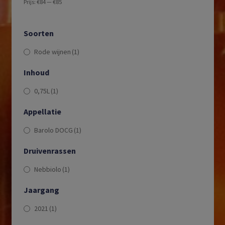
Prijs:
€84
—
€85
Soorten
Rode wijnen
(1)
Inhoud
0,75L
(1)
Appellatie
Barolo DOCG
(1)
Druivenrassen
Nebbiolo
(1)
Jaargang
2021
(1)