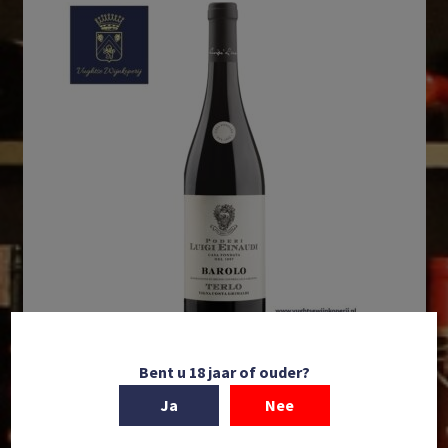
Bent u 18 jaar of ouder?
In winkelmand
Ja
Nee
Poderi Luigi Einaudi | Barolo Terlo ‘Vigna Costa
Grimaldi’ | DOCG Barolo | Piemonte | Italië | 2021