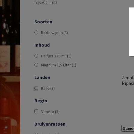
Prijs:
€12
—
€45
Soorten
Rode wijnen
(3)
Inhoud
Halfjes 375 ml.
(1)
Magnum 1,5 Liter
(1)
Landen
Zenat
Ripass
Italië
(3)
Regio
Veneto
(3)
Druivenrassen