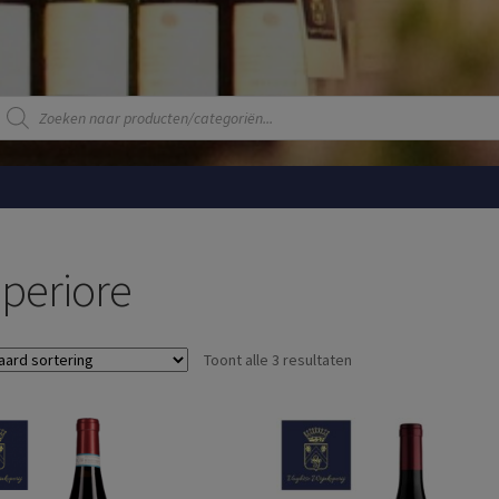
Producten
zoeken
periore
Toont alle 3 resultaten