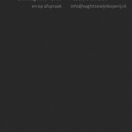
en op afspraak
info@vughtsewijnkoperij.nl