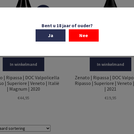
Bent u 18 jaar of ouder?
Ja
Nee
In winkelmand
In winkelmand
o | Ripassa | DOC Valpolicella
Zenato | Ripassa | DOC Valpol
o | Superiore | Veneto | Italië
Ripasso | Superiore | Veneto |
| Magnum | 2020
| 2021
€
44,95
€
19,95