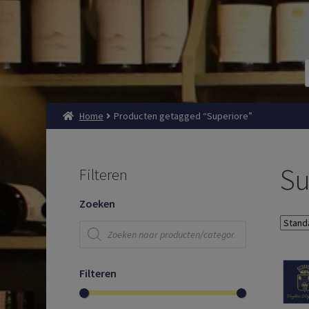
Home
Producten getagged “Superiore”
Su
Filteren
Zoeken
Producten
zoeken
Filteren