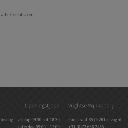
alle 3 resultaten
Openingstijden
Vughtse Wijnkoperij
dinsdag – vrijdag 09:30 tot 18:30
koestraat 35 | 5261 cl vught
zaterdag 09:00 – 17:00
+31 (0)73 656 2455