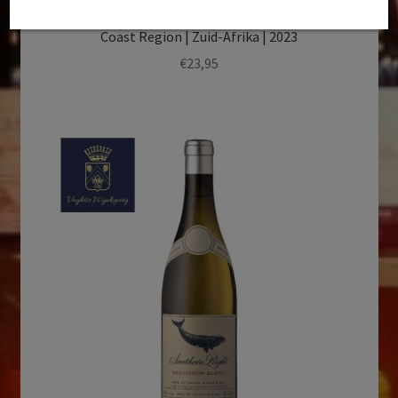
Hamilton Russell Vineyards | Southern Right
Pinotage | WO Walker-Bay | Walker Bay- Cape South
Coast Region | Zuid-Afrika | 2023
€
23,95