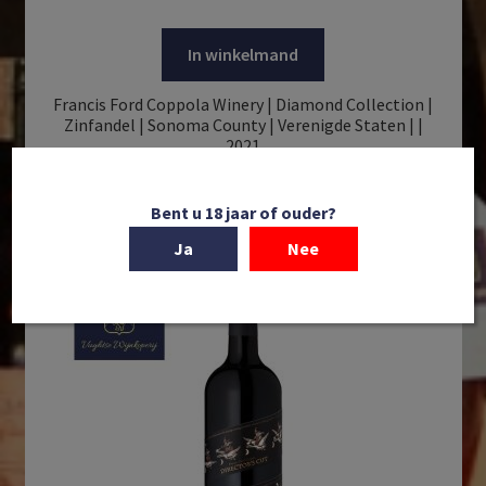
In winkelmand
Francis Ford Coppola Winery | Diamond Collection |
Zinfandel | Sonoma County | Verenigde Staten | |
2021
€
21,50
Bent u 18 jaar of ouder?
Ja
Nee