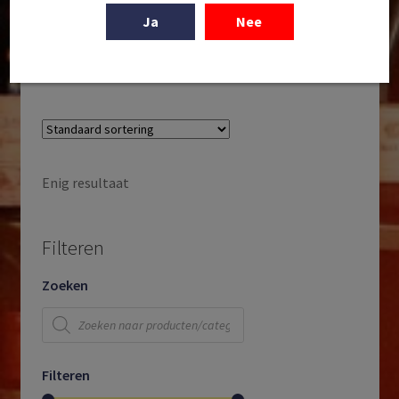
Montes | Alpha M | Apalta | DO Valle de Colchagua |
Valle Central | Chili | 2021
Ja
Nee
€
87,95
Enig resultaat
Filteren
Zoeken
Producten
zoeken
Filteren