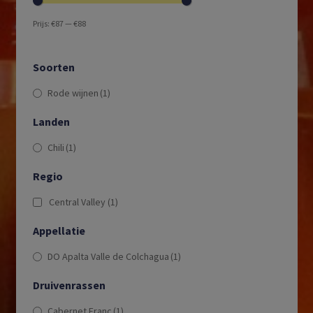
Prijs:
€87
—
€88
Soorten
Rode wijnen
(1)
Landen
Chili
(1)
Regio
Central Valley
(1)
Appellatie
DO Apalta Valle de Colchagua
(1)
Druivenrassen
Cabernet Franc
(1)