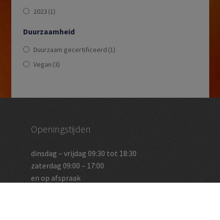
2023
(1)
Duurzaamheid
Duurzaam gecertificeerd
(1)
Vegan
(3)
Openingstijden
dinsdag – vrijdag 09:30 tot 18:30
zaterdag 09:00 – 17:00
en op afspraak