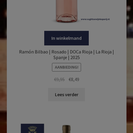
In winkelmand
Ramón Bilbao | Rosado | DOCa Rioja | La Rioja |
Spanje | 2025
AANBIEDING!
Oorspronkelijke
Huidige
€
9,95
€
8,49
prijs
prijs
was:
is:
Lees verder
€9,95.
€8,49.