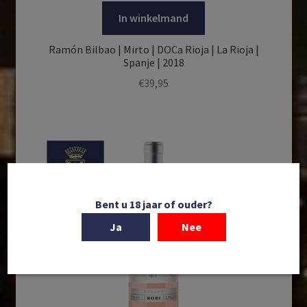
In winkelmand
Ramón Bilbao | Mirto | DOCa Rioja | La Rioja |
Spanje | 2018
€
39,95
Bent u 18 jaar of ouder?
Ja
Nee