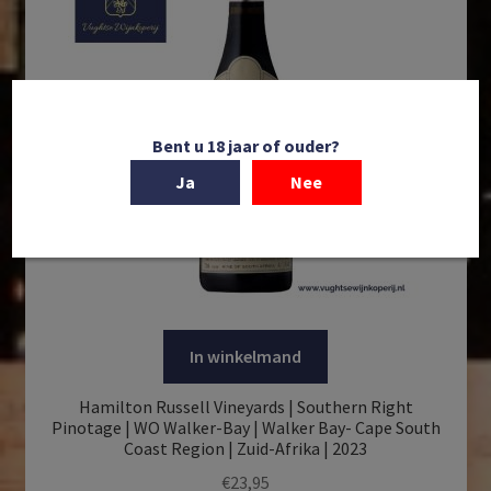
Bent u 18 jaar of ouder?
Ja
Nee
In winkelmand
Hamilton Russell Vineyards | Southern Right
Pinotage | WO Walker-Bay | Walker Bay- Cape South
Coast Region | Zuid-Afrika | 2023
€
23,95