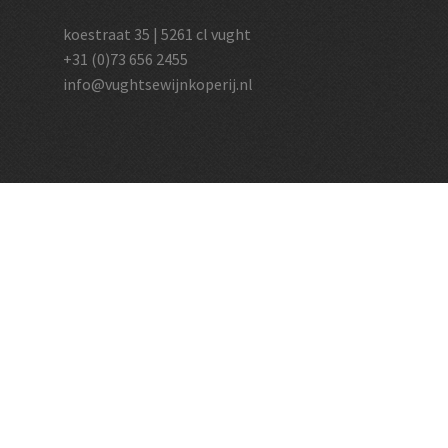
koestraat 35 | 5261 cl vught
+31 (0)73 656 2455
info@vughtsewijnkoperij.nl