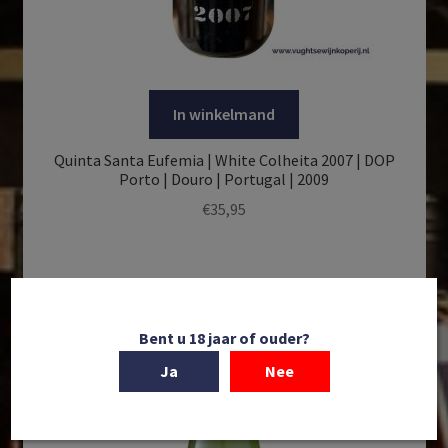
In winkelmand
Quinta Santa Eufemia | White Colheita 2007 | DOP
Porto | Douro | Portugal | 2009
€
35,95
Bent u 18 jaar of ouder?
Ja
Nee