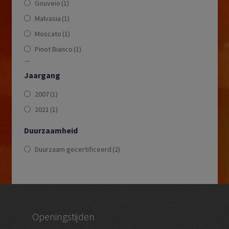
Gouveio
(1)
Malvasia
(1)
Moscato
(1)
Pinot Bianco
(1)
Pinot Blanc
(1)
Jaargang
Rabigato
(1)
2007
(1)
Vioshinho
(1)
2021
(1)
Duurzaamheid
Duurzaam gecertificeerd
(2)
Openingstijden