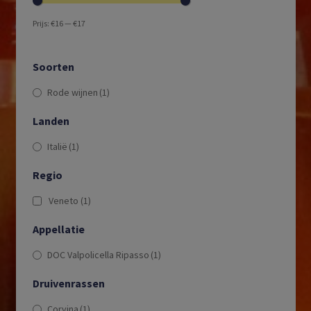
Prijs:
€16
—
€17
Soorten
Rode wijnen
(1)
Landen
Italië
(1)
Regio
Veneto
(1)
Appellatie
DOC Valpolicella Ripasso
(1)
Druivenrassen
Corvina
(1)