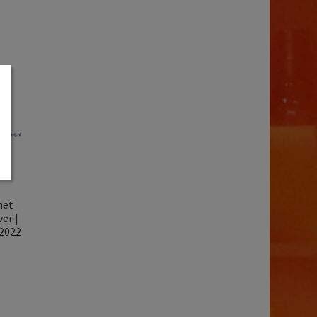
net
er |
 2022