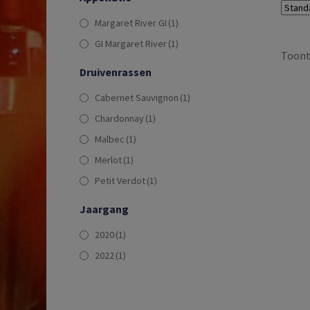
Margaret River GI
(1)
GI Margaret River
(1)
Toont 
Druivenrassen
Cabernet Sauvignon
(1)
Chardonnay
(1)
Malbec
(1)
Merlot
(1)
Petit Verdot
(1)
Jaargang
2020
(1)
2022
(1)