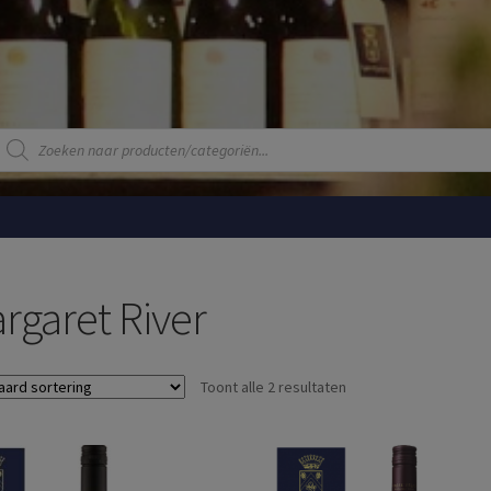
Producten
zoeken
rgaret River
Toont alle 2 resultaten