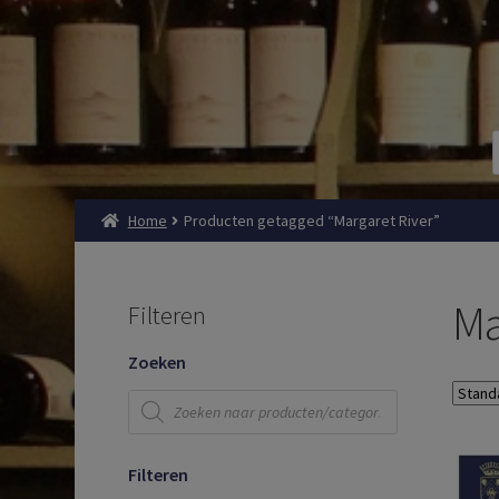
Home
Producten getagged “Margaret River”
Ma
Filteren
Zoeken
Producten
zoeken
Filteren