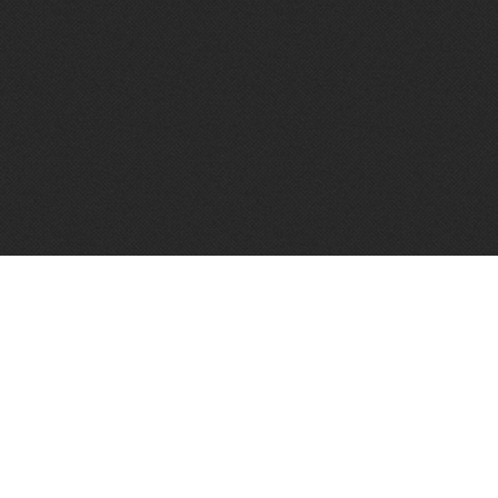
Vughtse Wijnkoperij 2026© |