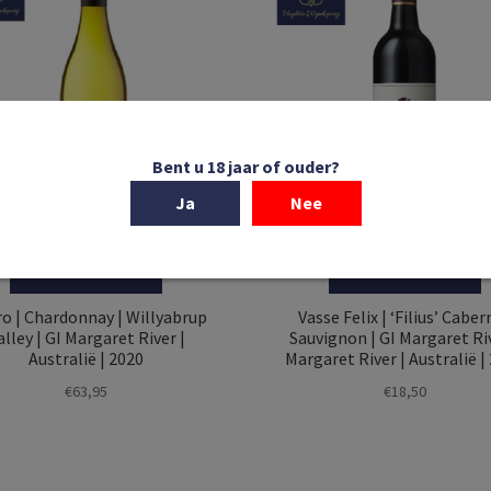
Bent u 18 jaar of ouder?
Ja
Nee
In winkelmand
In winkelmand
ro | Chardonnay | Willyabrup
Vasse Felix | ‘Filius’ Caber
alley | GI Margaret River |
Sauvignon | GI Margaret Riv
Australië | 2020
Margaret River | Australië |
€
63,95
€
18,50